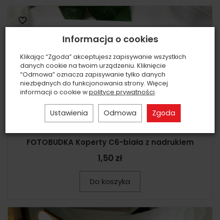
Informacja o cookies
Klikając “Zgoda” akceptujesz zapisywanie wszystkich
danych cookie na twoim urządzeniu. Kliknięcie
“Odmowa” oznacza zapisywanie tylko danych
niezbędnych do funkcjonowania strony. Więcej
informacji o cookie w
polityce prywatności
.
Ustawienia
Odmowa
Zgoda
FOTOBUDKA Koperty C6-biała z nadrukiem
1,50 zł
Do koszyka