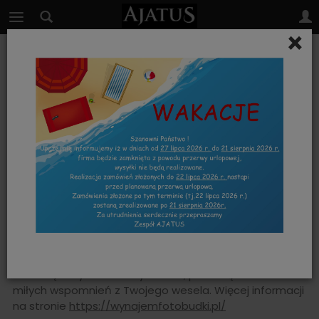
×
FOTOBUDKA
Fantastyczny dodatek na Twoją uroczystość. Spraw
gościom prezent w postaci fotobudki, zdjęcia, które
zostaną natychmiast wywołane, pozwolą na utrwalenie
miłych wspomnień z Twojego wesela. Więcej informacji
na stronie
https://wynajemfotobudki.pl/