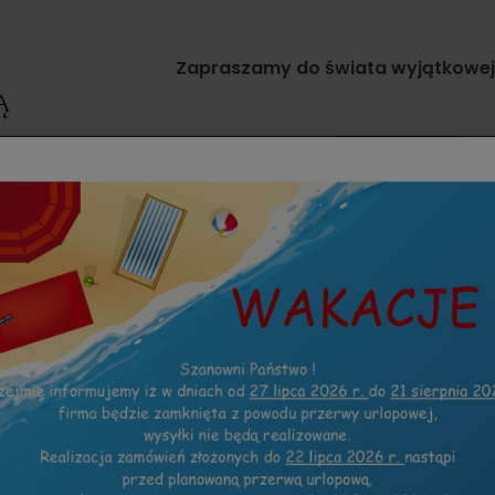
Zapraszamy do świata wyjątkowej g
TKI
ZAPROSZENIA INNE OKAZJE
KOLEKCJE
DO KWIATY
JA BORDO KWIATY