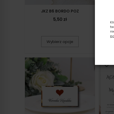
JKZ B6 BORDO POZ
SP
5,50 zł
Kl
tw
ni
po
Wybierz opcje