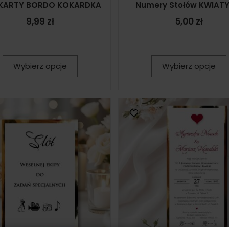
 KARTY BORDO KOKARDKA
Numery Stołów KWIATY
9,99 zł
5,00 zł
Wybierz opcje
Wybierz opcje