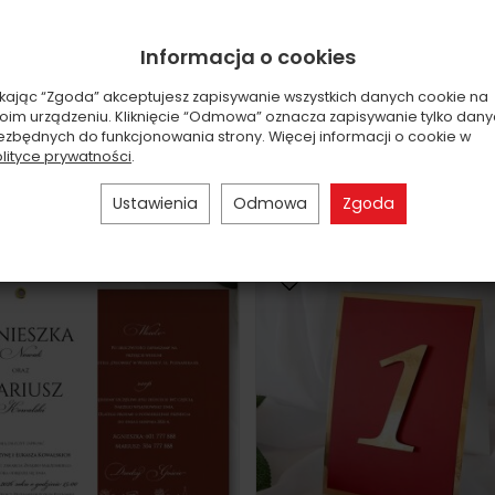
EKIPA DO ZADAŃ
JKZ DL ZŁOTO SERCE 3D 
Informacja o cookies
ECJALNYCH/KOLOR DO
4,50 zł
WYBO...
ikając “Zgoda” akceptujesz zapisywanie wszystkich danych cookie na
oim urządzeniu. Kliknięcie “Odmowa” oznacza zapisywanie tylko dan
7,00 zł
ezbędnych do funkcjonowania strony. Więcej informacji o cookie w
lityce prywatności
.
Wybierz opcje
Wybierz opcje
Ustawienia
Odmowa
Zgoda