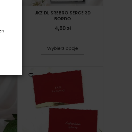
BORDO
JKZ DL SREBRO SERCE 3D
BORDO
4,50 zł
ych
Wybierz opcje