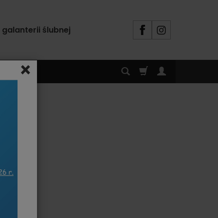
alanterii ślubnej
×