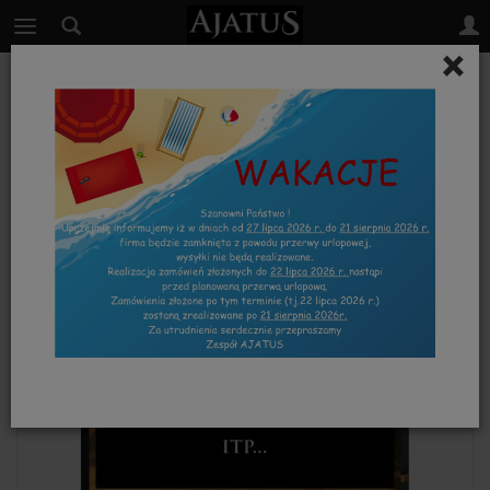
×
PRÓBKI