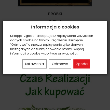
PRÓBKI
0,01 zł
Informacja o cookies
Do koszyka
Klikając “Zgoda” akceptujesz zapisywanie wszystkich
danych cookie na twoim urządzeniu. Kliknięcie
“Odmowa” oznacza zapisywanie tylko danych
niezbędnych do funkcjonowania strony. Więcej
informacji o cookie w
polityce prywatności
.
Ustawienia
Odmowa
Zgoda