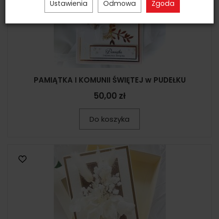
Ustawienia
Odmowa
Zgoda
PAMIĄTKA I KOMUNII ŚWIĘTEJ w PUDEŁKU
50,00 zł
Do koszyka