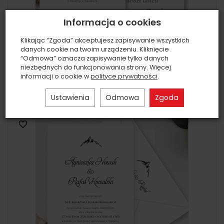
Informacja o cookies
Klikając “Zgoda” akceptujesz zapisywanie wszystkich
KOD016 ZAPROSZENIA FORMAT B6 PAPROĆ
danych cookie na twoim urządzeniu. Kliknięcie
3,19 zł
“Odmowa” oznacza zapisywanie tylko danych
niezbędnych do funkcjonowania strony. Więcej
informacji o cookie w
polityce prywatności
.
Wybierz opcje
Ustawienia
Odmowa
Zgoda