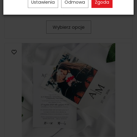
Ustawienia
Odmowa
Zgoda
B6 KALKA NIEBIESKI WIANEK
4,50 zł
Wybierz opcje