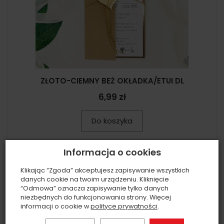
ZŁOTO-CIEMNY BEŻ OKŁADKA/ETUI DL
6,99 zł
Do koszyka
Informacja o cookies
Klikając “Zgoda” akceptujesz zapisywanie wszystkich
danych cookie na twoim urządzeniu. Kliknięcie
“Odmowa” oznacza zapisywanie tylko danych
niezbędnych do funkcjonowania strony. Więcej
informacji o cookie w
polityce prywatności
.