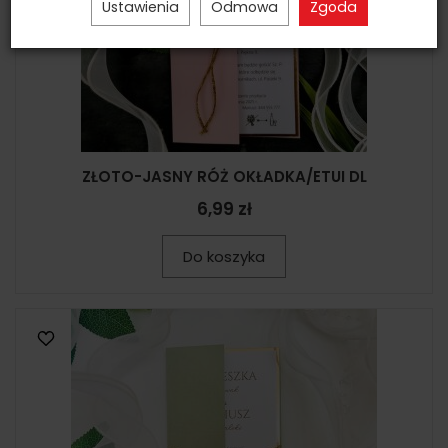
Ustawienia
Odmowa
Zgoda
ZŁOTO-JASNY RÓŻ OKŁADKA/ETUI DL
6,99 zł
Do koszyka