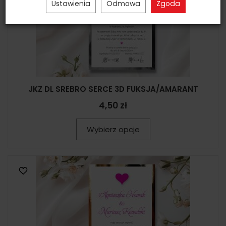
Ustawienia
Odmowa
Zgoda
JKZ DL SREBRO SERCE 3D FUKSJA/AMARANT
4,50 zł
Wybierz opcje