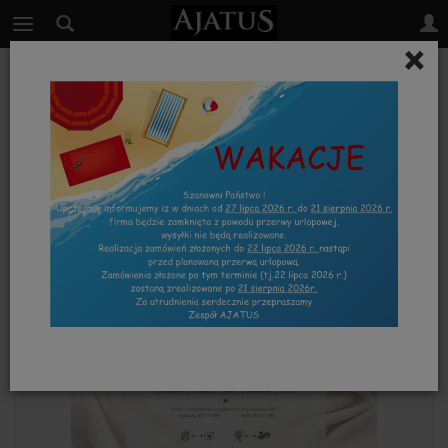
×
RÓŻ