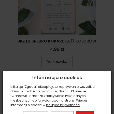
JKZ DL SREBRO KOKARDKA 17 KOLORÓW
4,99 zł
Do koszyka
Informacja o cookies
Klikając “Zgoda” akceptujesz zapisywanie wszystkich
danych cookie na twoim urządzeniu. Kliknięcie
“Odmowa” oznacza zapisywanie tylko danych
niezbędnych do funkcjonowania strony. Więcej
informacji o cookie w
polityce prywatności
.